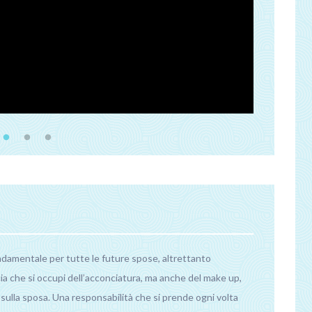
fondamentale per tutte le future spose, altrettanto
ucia che si occupi dell’acconciatura, ma anche del make up,
i sulla sposa. Una responsabilità che si prende ogni volta