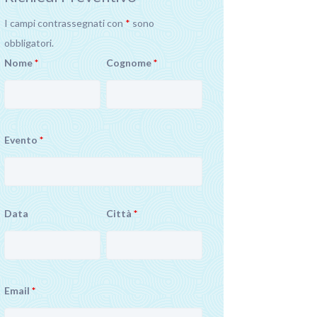
I campi contrassegnati con
*
sono
obbligatori.
Nome
*
Cognome
*
Evento
*
Data
Città
*
Email
*