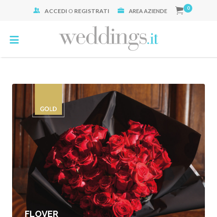
0
ACCEDI
O
REGISTRATI
Cerca:
AREA AZIENDE
FLOVER