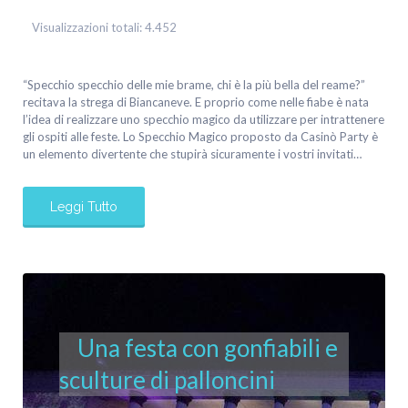
Visualizzazioni totali:
4.452
“Specchio specchio delle mie brame, chi è la più bella del reame?”
recitava la strega di Biancaneve. E proprio come nelle fiabe è nata
l’idea di realizzare uno specchio magico da utilizzare per intrattenere
gli ospiti alle feste. Lo Specchio Magico proposto da Casinò Party è
un elemento divertente che stupirà sicuramente i vostri invitati…
Leggi Tutto
Una festa con gonfiabili e
sculture di palloncini