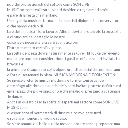
ndo dei professionisti del settore come SON LIVE
MUSIC potrete realizzare I vostri desideri e regalare ad amici
e parenti la festa che meritano.
Una agenzia musicale formata da musicisti diplomati al conservatori
o che hanno deciso di
fare della musica il loro lavoro. Affidandovi a loro avrete la possibilit
à di studiare nel dettaglio le vostre
esigenze e necessità e creare su musica per
l’intrattenimento che più vi piace.
La scelta dei pezzi dovrà naturalmente seguire il fil rouge dell’evento
ma tenere anche in considerazione i gusti e l’età dei vostri invitati. La
bravura e
la grinta però sapranno coinvolgere grandi e piccini che non vedrann
o l’ora di scatenarsi in pista. MUSICA MODERNA E TORMENTONI
Se invece preferite musica moderna e tormentoni estivi per
dare sfogo alle doti da ballerini dei vostri invitati potrete definire insi
eme I pezzi che più vi piacciono e che meglio di prestano a scatenare
le danze.
Anche in questo caso la scelta di esperti nel settore come SON LIVE
MUSIC con anni
di esperienza vi permetterà di riuscire a coinvolgere tutti
e regalare momenti di gioia e svago.
Se siete amanti del ballo e della movida potete anche preparare una