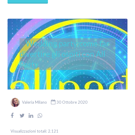
Wedding party:come far
divertire gli ospiti con All
Party
Valeria Milano
30 Ottobre 2020
Visualizzazioni totali:
2.121