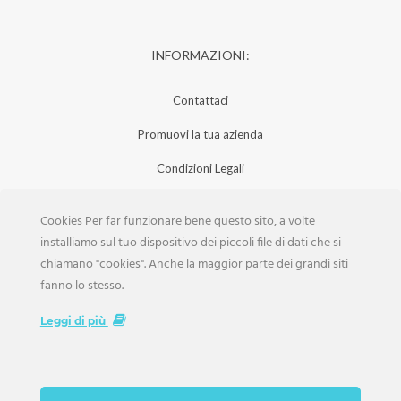
INFORMAZIONI:
Contattaci
Promuovi la tua azienda
Condizioni Legali
Privacy Policy
Cookies Per far funzionare bene questo sito, a volte
Iscrizione Aziende
installiamo sul tuo dispositivo dei piccoli file di dati che si
chiamano "cookies". Anche la maggior parte dei grandi siti
Scarica la Rivista
fanno lo stesso.
Lavora con noi
Leggi di più