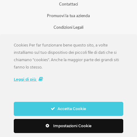
Contattaci
Promuovi la tua azienda
Condizioni Legali
Privacy Policy
Cookies Per far funzionare bene questo sito, a volte
Iscrizione Aziende
installiamo sul tuo dispositivo dei piccoli file di dati che si
chiamano "cookies". Anche la maggior parte dei grandi siti
Scarica la Rivista
fanno lo stesso.
Lavora con noi
Leggi di più
Accetta Cookie
Copyright Weddings © 2026. Tutti i Diritti Riservati
Impostazioni Cookie