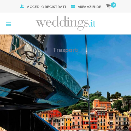
0
ACCEDI
O
REGISTRATI
Cerca:
AREA AZIENDE
Trasporti