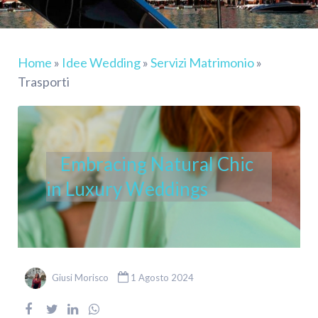
Home
»
Idee Wedding
»
Servizi Matrimonio
»
Trasporti
Embracing Natural Chic
in Luxury Weddings
Giusi Morisco
1 Agosto 2024