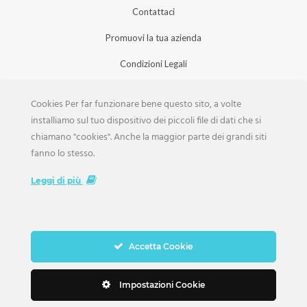
Contattaci
Promuovi la tua azienda
Condizioni Legali
Privacy Policy
Cookies Per far funzionare bene questo sito, a volte
Iscrizione Aziende
installiamo sul tuo dispositivo dei piccoli file di dati che si
chiamano "cookies". Anche la maggior parte dei grandi siti
Scarica la Rivista
fanno lo stesso.
Lavora con noi
Leggi di più
Accetta Cookie
Copyright Weddings © 2026. Tutti i Diritti Riservati
Impostazioni Cookie