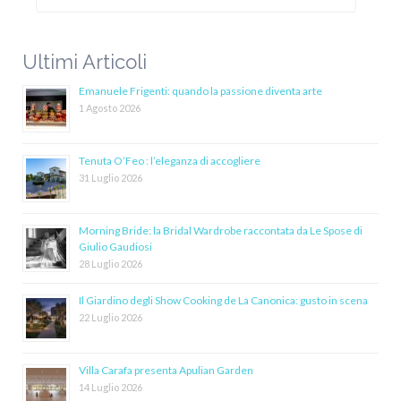
Ultimi Articoli
Emanuele Frigenti: quando la passione diventa arte
1 Agosto 2026
Tenuta O’Feo : l’eleganza di accogliere
31 Luglio 2026
Morning Bride: la Bridal Wardrobe raccontata da Le Spose di
Giulio Gaudiosi
28 Luglio 2026
Il Giardino degli Show Cooking de La Canonica: gusto in scena
22 Luglio 2026
Villa Carafa presenta Apulian Garden
14 Luglio 2026