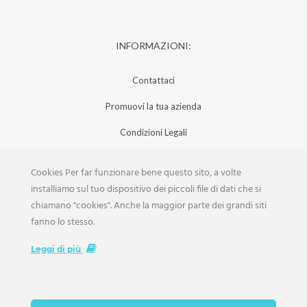
INFORMAZIONI:
Contattaci
Promuovi la tua azienda
Condizioni Legali
Privacy Policy
Cookies Per far funzionare bene questo sito, a volte
Iscrizione Aziende
installiamo sul tuo dispositivo dei piccoli file di dati che si
chiamano "cookies". Anche la maggior parte dei grandi siti
Scarica la Rivista
fanno lo stesso.
Lavora con noi
Leggi di più