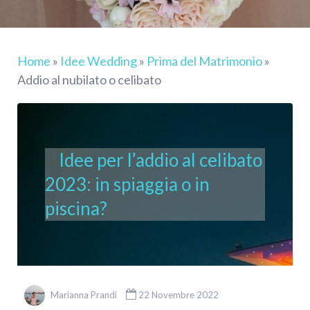
Home
»
Idee Wedding
»
Prima del Matrimonio
»
Addio al nubilato o celibato
Idee per l’addio al celibato
2023: in spiaggia o in
piscina?
Marianna Prandi
22 Novembre 2022