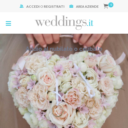
0
ACCEDI
O
REGISTRATI
Cerca:
AREA AZIENDE
Addio al nubilato o celibato