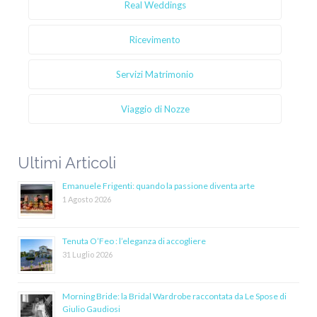
Real Weddings
Ricevimento
Servizi Matrimonio
Viaggio di Nozze
Ultimi Articoli
Emanuele Frigenti: quando la passione diventa arte
1 Agosto 2026
Tenuta O’Feo : l’eleganza di accogliere
31 Luglio 2026
Morning Bride: la Bridal Wardrobe raccontata da Le Spose di
Giulio Gaudiosi