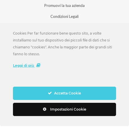
Promuovi la tua azienda
Condizioni Legali
Privacy Policy
Cookies Per far funzionare bene questo sito, a volte
Iscrizione Aziende
installiamo sul tuo dispositivo dei piccoli file di dati che si
chiamano "cookies". Anche la maggior parte dei grandi siti
Scarica la Rivista
fanno lo stesso.
Lavora con noi
Leggi di più
Accetta Cookie
Copyright Weddings © 2026. Tutti i Diritti Riservati
Impostazioni Cookie