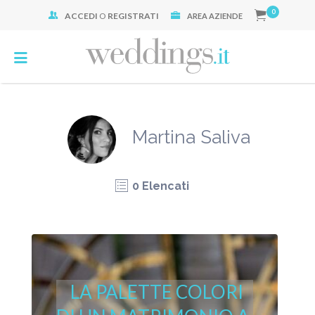
0
ACCEDI
O
REGISTRATI
Cerca:
AREA AZIENDE
Martina Saliva
0 Elencati
LA PALETTE COLORI