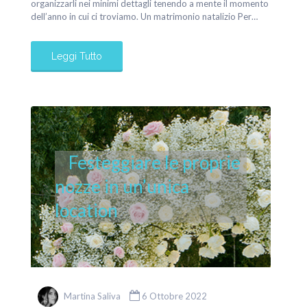
organizzarli nei minimi dettagli tenendo a mente il momento
dell’anno in cui ci troviamo. Un matrimonio natalizio Per…
Leggi Tutto
Festeggiare le proprie
nozze in un’unica
location
Martina Saliva
6 Ottobre 2022