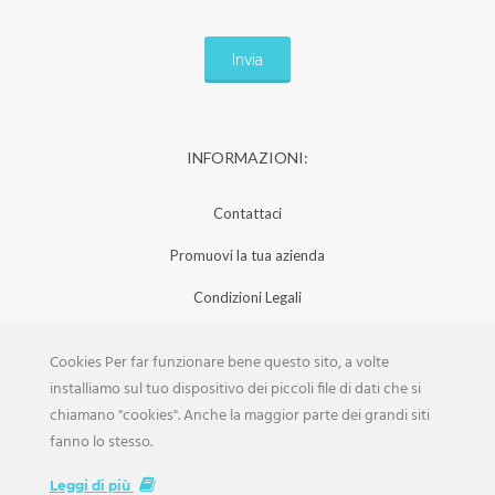
INFORMAZIONI:
Contattaci
Promuovi la tua azienda
Condizioni Legali
Privacy Policy
Cookies Per far funzionare bene questo sito, a volte
Iscrizione Aziende
installiamo sul tuo dispositivo dei piccoli file di dati che si
chiamano "cookies". Anche la maggior parte dei grandi siti
Scarica la Rivista
fanno lo stesso.
Lavora con noi
Leggi di più