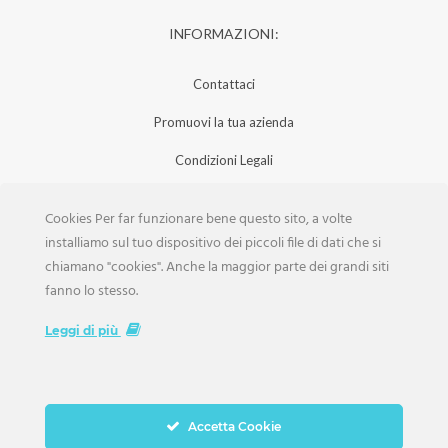
INFORMAZIONI:
Contattaci
Promuovi la tua azienda
Condizioni Legali
Privacy Policy
Cookies Per far funzionare bene questo sito, a volte
Iscrizione Aziende
installiamo sul tuo dispositivo dei piccoli file di dati che si
chiamano "cookies". Anche la maggior parte dei grandi siti
Scarica la Rivista
fanno lo stesso.
Lavora con noi
Leggi di più
Accetta Cookie