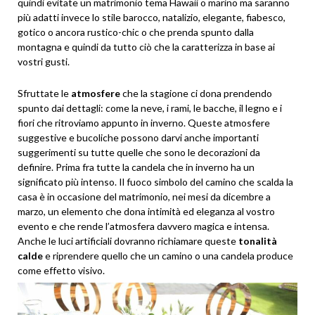
quindi evitate un matrimonio tema Hawaii o marino ma saranno
più adatti invece lo stile barocco, natalizio, elegante, fiabesco,
gotico o ancora rustico-chic o che prenda spunto dalla
montagna e quindi da tutto ciò che la caratterizza in base ai
vostri gusti.
Sfruttate le
atmosfere
che la stagione ci dona prendendo
spunto dai dettagli: come la neve, i rami, le bacche, il legno e i
fiori che ritroviamo appunto in inverno. Queste atmosfere
suggestive e bucoliche possono darvi anche importanti
suggerimenti su tutte quelle che sono le decorazioni da
definire. Prima fra tutte la candela che in inverno ha un
significato più intenso. Il fuoco simbolo del camino che scalda la
casa è in occasione del matrimonio, nei mesi da dicembre a
marzo, un elemento che dona intimità ed eleganza al vostro
evento e che rende l’atmosfera davvero magica e intensa.
Anche le luci artificiali dovranno richiamare queste
tonalità
calde
e riprendere quello che un camino o una candela produce
come effetto visivo.