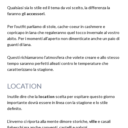
Qualsiasi sia lo stile ed il tema da voi scelto, la differenza la
faranno gli
accessori
.
Per l’outfit parliamo di stole, cache-coeur in cashmere e
copricapo in lana che regaleranno quel tocco invernale al vostro
abito. Per i momenti all’aperto non dimenticate anche un paio di
guanti di lana.
Questi richiamarono l’atmosfera che volete creare e allo stesso
tempo saranno perfetti alleati contro le temperature che
caratterizzano la stagione.
LOCATION
Inutile dire che la
location
scelta per ospitare questo giorno
importante dovrà essere in linea con la stagione e lo stile
definito.
L’inverno ci riporta alla mente dimore storiche,
ville
e casali
fiabeschi ma anche conventi, castelli e palazzi.