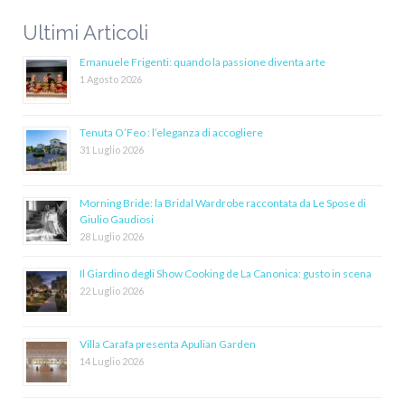
Ultimi Articoli
Emanuele Frigenti: quando la passione diventa arte
1 Agosto 2026
Tenuta O’Feo : l’eleganza di accogliere
31 Luglio 2026
Morning Bride: la Bridal Wardrobe raccontata da Le Spose di
Giulio Gaudiosi
28 Luglio 2026
Il Giardino degli Show Cooking de La Canonica: gusto in scena
22 Luglio 2026
Villa Carafa presenta Apulian Garden
14 Luglio 2026