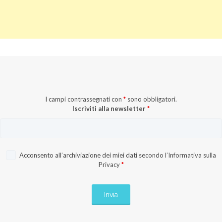
I campi contrassegnati con
*
sono obbligatori.
Iscriviti alla newsletter
*
Acconsento all’archiviazione dei miei dati secondo l’
Informativa sulla
Privacy
*