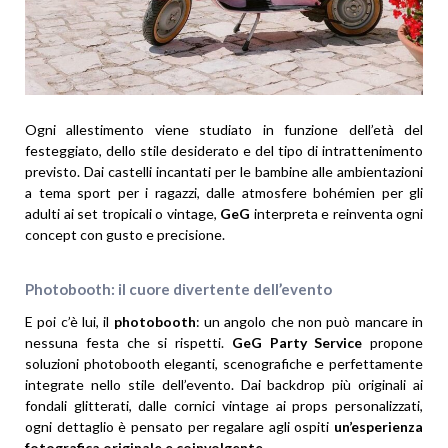
Ogni allestimento viene studiato in funzione dell’età del
festeggiato, dello stile desiderato e del tipo di intrattenimento
previsto. Dai castelli incantati per le bambine alle ambientazioni
a tema sport per i ragazzi, dalle atmosfere bohémien per gli
adulti ai set tropicali o vintage,
GeG
interpreta e reinventa ogni
concept con gusto e precisione.
Photobooth: il cuore divertente dell’evento
E poi c’è lui, il
photobooth
: un angolo che non può mancare in
nessuna festa che si rispetti.
GeG Party Service
propone
soluzioni photobooth eleganti, scenografiche e perfettamente
integrate nello stile dell’evento. Dai backdrop più originali ai
fondali glitterati, dalle cornici vintage ai props personalizzati,
ogni dettaglio è pensato per regalare agli ospiti
un’esperienza
fotografica originale e coinvolgente
.