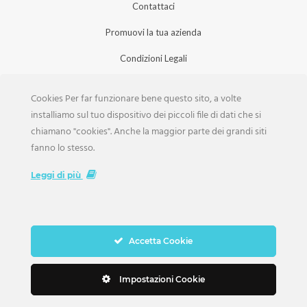
Contattaci
Promuovi la tua azienda
Condizioni Legali
Privacy Policy
Cookies Per far funzionare bene questo sito, a volte
Iscrizione Aziende
installiamo sul tuo dispositivo dei piccoli file di dati che si
chiamano "cookies". Anche la maggior parte dei grandi siti
Scarica la Rivista
fanno lo stesso.
Lavora con noi
Leggi di più
Accetta Cookie
Copyright Weddings © 2026. Tutti i Diritti Riservati
Impostazioni Cookie