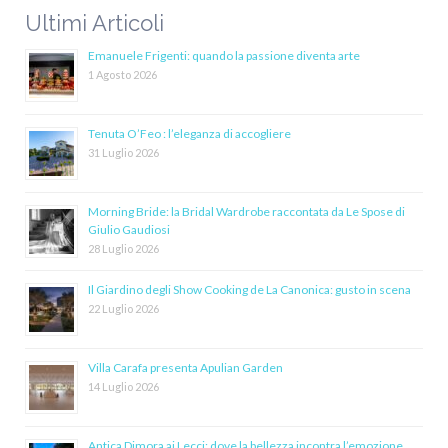
Ultimi Articoli
Emanuele Frigenti: quando la passione diventa arte
1 Agosto 2026
Tenuta O’Feo : l’eleganza di accogliere
31 Luglio 2026
Morning Bride: la Bridal Wardrobe raccontata da Le Spose di
Giulio Gaudiosi
28 Luglio 2026
Il Giardino degli Show Cooking de La Canonica: gusto in scena
22 Luglio 2026
Villa Carafa presenta Apulian Garden
14 Luglio 2026
Antica Dimora ai Lecci: dove la bellezza incontra l’emozione