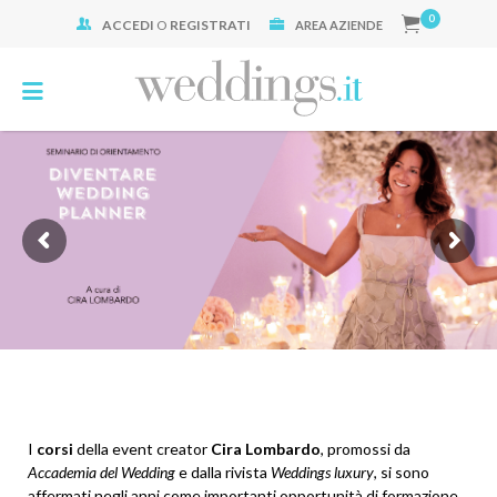
0
ACCEDI
O
REGISTRATI
Cerca:
AREA AZIENDE
I
corsi
della event creator
Cira Lombardo
, promossi da
Accademia del Wedding
e dalla rivista
Weddings luxury
, si sono
affermati negli anni come importanti opportunità di formazione