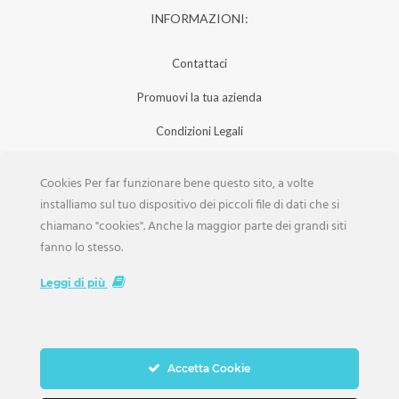
INFORMAZIONI:
Contattaci
Promuovi la tua azienda
Condizioni Legali
Privacy Policy
Cookies Per far funzionare bene questo sito, a volte
Iscrizione Aziende
installiamo sul tuo dispositivo dei piccoli file di dati che si
chiamano "cookies". Anche la maggior parte dei grandi siti
Scarica la Rivista
fanno lo stesso.
Lavora con noi
Leggi di più
Accetta Cookie