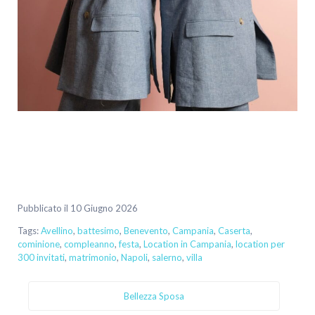
Pubblicato il 10 Giugno 2026
Tags:
Avellino
,
battesimo
,
Benevento
,
Campania
,
Caserta
,
cominione
,
compleanno
,
festa
,
Location in Campania
,
location per
300 invitati
,
matrimonio
,
Napoli
,
salerno
,
villa
Bellezza Sposa