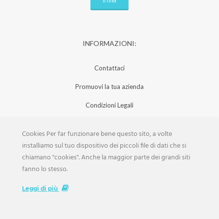
INFORMAZIONI:
Contattaci
Promuovi la tua azienda
Condizioni Legali
Privacy Policy
Cookies Per far funzionare bene questo sito, a volte
Iscrizione Aziende
installiamo sul tuo dispositivo dei piccoli file di dati che si
chiamano "cookies". Anche la maggior parte dei grandi siti
Scarica la Rivista
fanno lo stesso.
Lavora con noi
Leggi di più