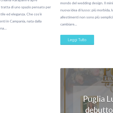
mondo del wedding design. Il mini
i tratta di uno spazio pensato per
nuova idea di lusso: più morbida, l
stile ed eleganza. Che cos’è
allestimenti non sono più semplic
nti in Campania, nata dalla
cambiare…
anna…
Leggi Tutto
Puglia 
debutto 