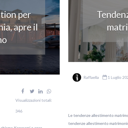
tion per
Tendenz
ia, apre il
matr
no
Raffaella
1 Luglio 20
Visualizzazioni totali:
346
Le tendenze allestimento matrimo
tendenze allestimento matrimoni
i chiama Karapami e apre