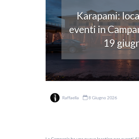
Karapami: loca
eventi in Campan
19 giug
Raffaella
8 Giugno 2026
La Campania ha una nuova location per eventi. S