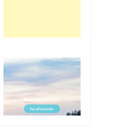
Masseria San Pietro
Vai all'azienda