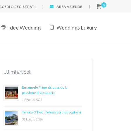
0
CCEDI
O
REGISTRATI
|
AREA AZIENDE
|
Idee Wedding
Weddings Luxury
Ultimi articoli
Emanuele Frigenti: quando la
passione diventa arte
1 Agosto 2026
Tenuta O’Feo : l’eleganza di accogliere
31 Luglio 2026