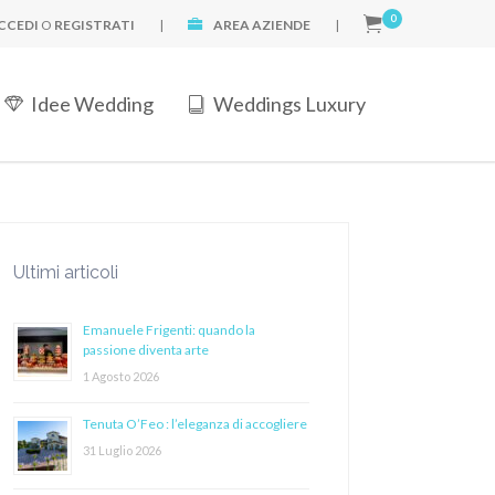
0
CCEDI
O
REGISTRATI
|
AREA AZIENDE
|
Idee Wedding
Weddings Luxury
Ultimi articoli
Emanuele Frigenti: quando la
passione diventa arte
1 Agosto 2026
Tenuta O’Feo : l’eleganza di accogliere
31 Luglio 2026