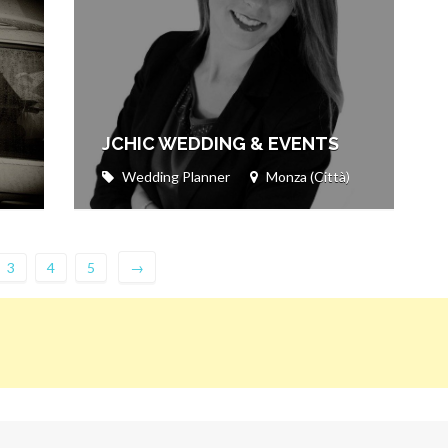
JCHIC WEDDING & EVENTS
Wedding Planner
Monza (Città)
3
4
5
→