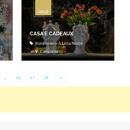
CASA E CADEAUX
Bomboniere & Lista Nozze
Campania
...
16
17
18
→