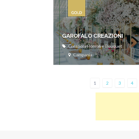
GAROFALO CREAZIONI
Creazioni Floreali e Bouquet
Campania
1
2
3
4