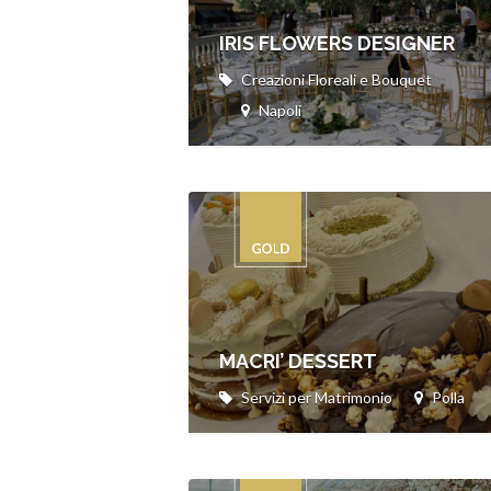
IRIS FLOWERS DESIGNER
Creazioni Floreali e Bouquet
Napoli
MACRI’ DESSERT
Servizi per Matrimonio
Polla