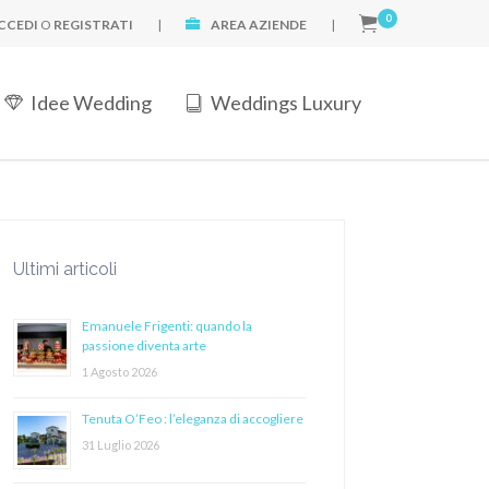
0
CCEDI
O
REGISTRATI
|
AREA AZIENDE
|
Idee Wedding
Weddings Luxury
Ultimi articoli
Emanuele Frigenti: quando la
passione diventa arte
1 Agosto 2026
Tenuta O’Feo : l’eleganza di accogliere
31 Luglio 2026