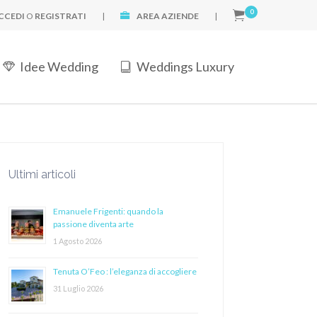
0
CCEDI
O
REGISTRATI
|
AREA AZIENDE
|
Idee Wedding
Weddings Luxury
Ultimi articoli
Emanuele Frigenti: quando la
passione diventa arte
1 Agosto 2026
Tenuta O’Feo : l’eleganza di accogliere
31 Luglio 2026