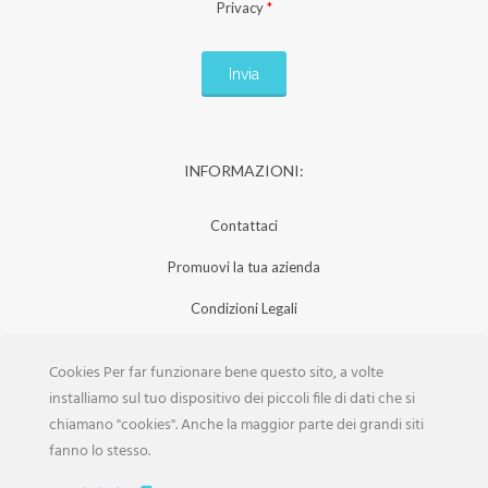
Privacy
*
INFORMAZIONI:
Contattaci
Promuovi la tua azienda
Condizioni Legali
Privacy Policy
Cookies Per far funzionare bene questo sito, a volte
Iscrizione Aziende
installiamo sul tuo dispositivo dei piccoli file di dati che si
chiamano "cookies". Anche la maggior parte dei grandi siti
Scarica la Rivista
fanno lo stesso.
Lavora con noi