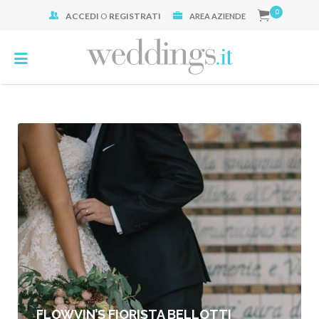
0
ACCEDI
O
REGISTRATI
Cerca:
AREA AZIENDE
FLOWVIN’S FIORISTA BELLOTTI