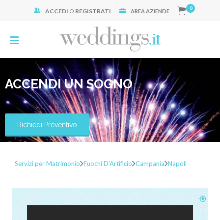
0
ACCEDI
O
REGISTRATI
Cerca:
AREA AZIENDE
ACCENDI UN SOGNO
Richiedi Preventivo
Servizi per Matrimonio
Fuochi D'Artificio
Campania
Napoli