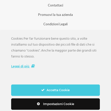
Contattaci
Promuovi la tua azienda
Condizioni Legali
Privacy Policy
Cookies Per far funzionare bene questo sito, a volte
Iscrizione Aziende
installiamo sul tuo dispositivo dei piccoli file di dati che si
chiamano "cookies". Anche la maggior parte dei grandi siti
Scarica la Rivista
fanno lo stesso.
Lavora con noi
Leggi di più
Accetta Cookie
Copyright Weddings © 2026. Tutti i Diritti Riservati
Impostazioni Cookie