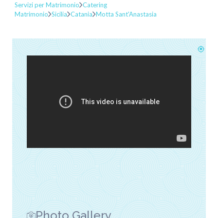
Servizi per Matrimonio
Catering
Matrimonio
Sicilia
Catania
Motta Sant'Anastasia
Photo Gallery