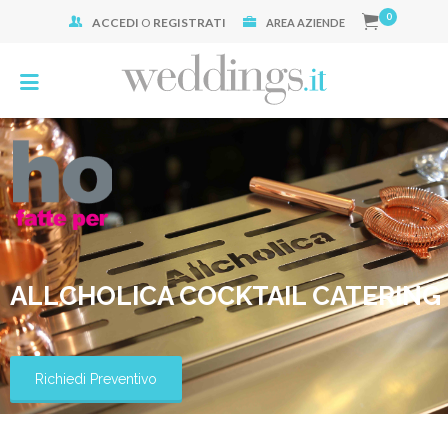
0
ACCEDI
O
REGISTRATI
Cerca:
AREA AZIENDE
ALLCHOLICA COCKTAIL CATERING
Richiedi Preventivo