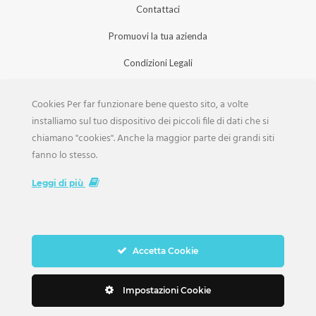
Contattaci
Promuovi la tua azienda
Condizioni Legali
Privacy Policy
Cookies Per far funzionare bene questo sito, a volte
Iscrizione Aziende
installiamo sul tuo dispositivo dei piccoli file di dati che si
chiamano "cookies". Anche la maggior parte dei grandi siti
Scarica la Rivista
fanno lo stesso.
Lavora con noi
Leggi di più
Accetta Cookie
Copyright Weddings © 2026. Tutti i Diritti Riservati
Impostazioni Cookie