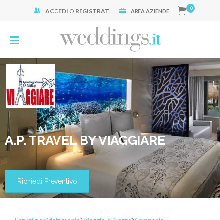
0
ACCEDI
O
REGISTRATI
Cerca:
AREA AZIENDE
A.P. TRAVEL BY VIAGGIARE
Richiedi Preventivo