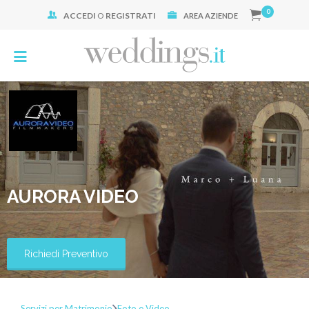
0
ACCEDI
O
REGISTRATI
Cerca:
AREA AZIENDE
AURORA VIDEO
Richiedi Preventivo
Servizi per Matrimonio
Foto e Video