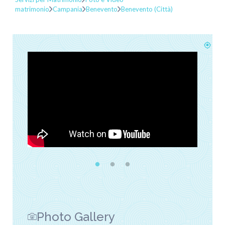
matrimonio
Campania
Benevento
Benevento (Città)
Photo Gallery