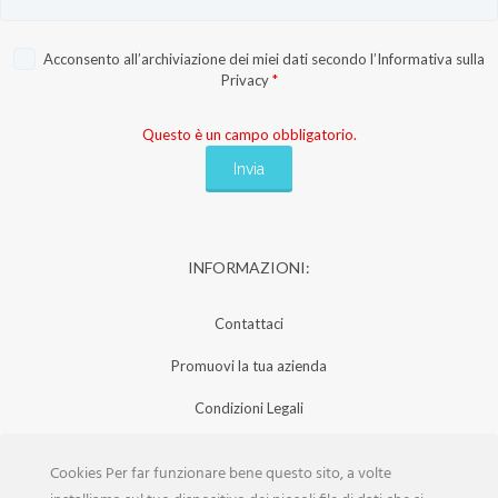
Acconsento all’archiviazione dei miei dati secondo l’
Informativa sulla
Privacy
*
Questo è un campo obbligatorio.
INFORMAZIONI:
Contattaci
Promuovi la tua azienda
Condizioni Legali
Privacy Policy
Cookies Per far funzionare bene questo sito, a volte
Iscrizione Aziende