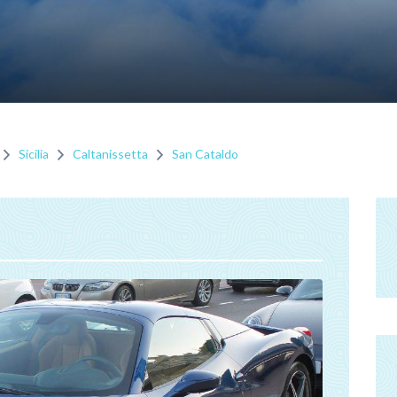
Sicilia
Caltanissetta
San Cataldo