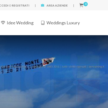
0
CCEDI
O
REGISTRATI
|
AREA AZIENDE
|
Idee Wedding
Weddings Luxury