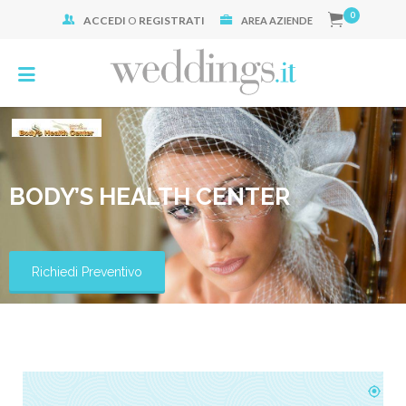
0
ACCEDI
O
REGISTRATI
Cerca:
AREA AZIENDE
BODY’S HEALTH CENTER
Richiedi Preventivo