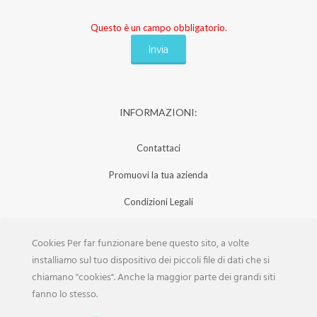
Questo è un campo obbligatorio.
INFORMAZIONI:
Contattaci
Promuovi la tua azienda
Condizioni Legali
Privacy Policy
Cookies Per far funzionare bene questo sito, a volte
Iscrizione Aziende
installiamo sul tuo dispositivo dei piccoli file di dati che si
chiamano "cookies". Anche la maggior parte dei grandi siti
Scarica la Rivista
fanno lo stesso.
Lavora con noi