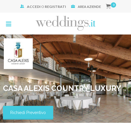
0
ACCEDI
O
REGISTRATI
Cerca:
AREA AZIENDE
CASA ALEXIS COUNTRY LUXURY
Richiedi Preventivo