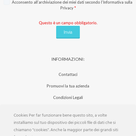
Acconsento all’archiviazione dei miei dati secondo l’
Informativa sulla
Privacy
*
Questo è un campo obbligatorio.
INFORMAZIONI:
Contattaci
Promuovi la tua azienda
Condizioni Legali
Privacy Policy
Cookies Per far funzionare bene questo sito, a volte
Iscrizione Aziende
installiamo sul tuo dispositivo dei piccoli file di dati che si
chiamano "cookies". Anche la maggior parte dei grandi siti
Scarica la Rivista