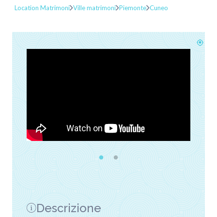
Location Matrimoni
Ville matrimoni
Piemonte
Cuneo
Descrizione