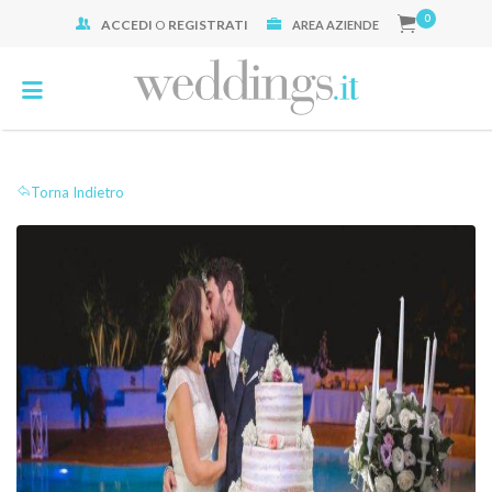
0
ACCEDI
O
REGISTRATI
Cerca:
AREA AZIENDE
Torna Indietro