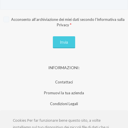
Acconsento all’archiviazione dei miei dati secondo l’
Informativa sulla
Privacy
*
INFORMAZIONI:
Contattaci
Promuovi la tua azienda
Condizioni Legali
Privacy Policy
Cookies Per far funzionare bene questo sito, a volte
Iscrizione Aziende
installiamo sul tuo dispositivo dei piccoli file di dati che si