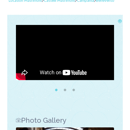
Location Matrimoni
Castelli Matrimoni
Campania
Benevento
Photo Gallery