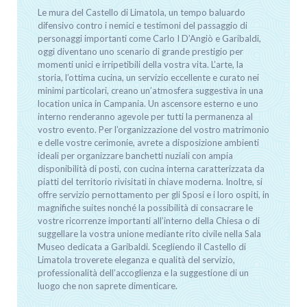
Le mura del Castello di Limatola, un tempo baluardo
difensivo contro i nemici e testimoni del passaggio di
personaggi importanti come Carlo I D’Angiò e Garibaldi,
oggi diventano uno scenario di grande prestigio per
momenti unici e irripetibili della vostra vita. L’arte, la
storia, l’ottima cucina, un servizio eccellente e curato nei
minimi particolari, creano un’atmosfera suggestiva in una
location unica in Campania. Un ascensore esterno e uno
interno renderanno agevole per tutti la permanenza al
vostro evento. Per l’organizzazione del vostro matrimonio
e delle vostre cerimonie, avrete a disposizione ambienti
ideali per organizzare banchetti nuziali con ampia
disponibilità di posti, con cucina interna caratterizzata da
piatti del territorio rivisitati in chiave moderna. Inoltre, si
offre servizio pernottamento per gli Sposi e i loro ospiti, in
magnifiche suites nonché la possibilità di consacrare le
vostre ricorrenze importanti all’interno della Chiesa o di
suggellare la vostra unione mediante rito civile nella Sala
Museo dedicata a Garibaldi. Scegliendo il Castello di
Limatola troverete eleganza e qualità del servizio,
professionalità dell’accoglienza e la suggestione di un
luogo che non saprete dimenticare.