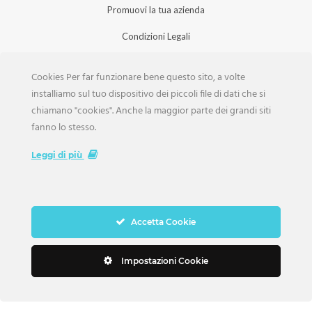
Promuovi la tua azienda
Condizioni Legali
Privacy Policy
Cookies Per far funzionare bene questo sito, a volte
Iscrizione Aziende
installiamo sul tuo dispositivo dei piccoli file di dati che si
chiamano "cookies". Anche la maggior parte dei grandi siti
Scarica la Rivista
fanno lo stesso.
Lavora con noi
Leggi di più
Accetta Cookie
Copyright Weddings © 2026. Tutti i Diritti Riservati
Impostazioni Cookie