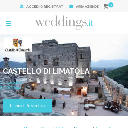
0
ACCEDI
O
REGISTRATI
Cerca:
AREA AZIENDE
CASTELLO DI LIMATOLA
Via Castello
1
82030
Limatola
Richiedi Preventivo