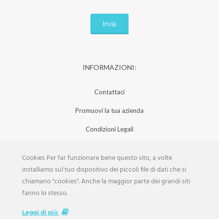
INFORMAZIONI:
Contattaci
Promuovi la tua azienda
Condizioni Legali
Privacy Policy
Cookies Per far funzionare bene questo sito, a volte
Iscrizione Aziende
installiamo sul tuo dispositivo dei piccoli file di dati che si
chiamano "cookies". Anche la maggior parte dei grandi siti
Scarica la Rivista
fanno lo stesso.
Lavora con noi
Leggi di più