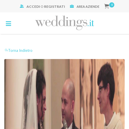
0
ACCEDI
O
REGISTRATI
Cerca:
AREA AZIENDE
Torna Indietro