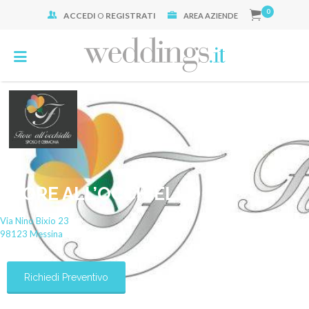
0
ACCEDI
O
REGISTRATI
Cerca:
AREA AZIENDE
FIORE ALL’OCCHIELLO
Via Nino Bixio
23
98123
Messina
Richiedi Preventivo