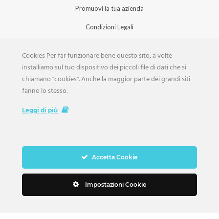
Promuovi la tua azienda
Condizioni Legali
Privacy Policy
Cookies Per far funzionare bene questo sito, a volte
Iscrizione Aziende
installiamo sul tuo dispositivo dei piccoli file di dati che si
chiamano "cookies". Anche la maggior parte dei grandi siti
Scarica la Rivista
fanno lo stesso.
Lavora con noi
Leggi di più
Accetta Cookie
Copyright Weddings © 2026. Tutti i Diritti Riservati
Impostazioni Cookie