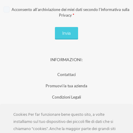
Acconsento all’archiviazione dei miei dati secondo l’
Informativa sulla
Privacy
*
INFORMAZIONI:
Contattaci
Promuovi la tua azienda
Condizioni Legali
Privacy Policy
Cookies Per far funzionare bene questo sito, a volte
Iscrizione Aziende
installiamo sul tuo dispositivo dei piccoli file di dati che si
chiamano "cookies". Anche la maggior parte dei grandi siti
Scarica la Rivista