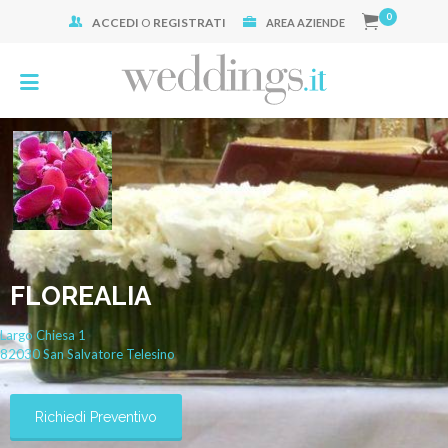
0
ACCEDI
O
REGISTRATI
Cerca:
AREA AZIENDE
FLOREALIA
Largo Chiesa
1
82030
San Salvatore Telesino
Richiedi Preventivo