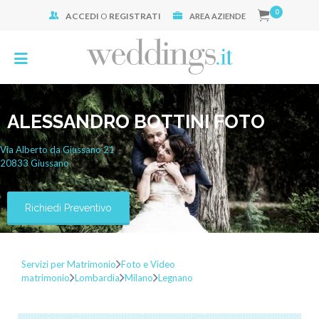
0
ACCEDI
O
REGISTRATI
Cerca:
AREA AZIENDE
ALESSANDRO BOTTINI FOTO
Via Alberto da Giussano
21
20833
Giussano
Richiedi Preventivo
Servizi per Matrimonio
Foto e Video
matrimonio
Lombardia
Milano
Legnano