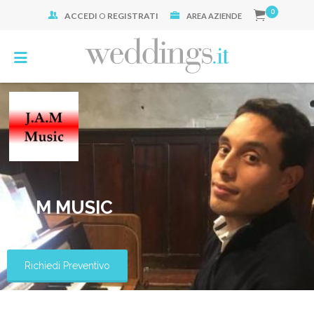
0
ACCEDI
O
REGISTRATI
Cerca:
AREA AZIENDE
J.A.M MUSIC
Richiedi Preventivo