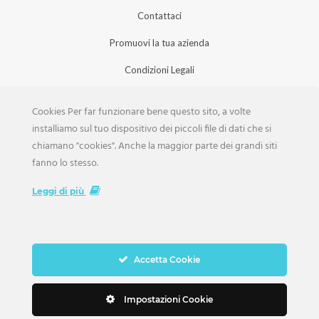
Contattaci
Promuovi la tua azienda
Condizioni Legali
Privacy Policy
Cookies Per far funzionare bene questo sito, a volte
Iscrizione Aziende
installiamo sul tuo dispositivo dei piccoli file di dati che si
chiamano "cookies". Anche la maggior parte dei grandi siti
Scarica la Rivista
fanno lo stesso.
Lavora con noi
Leggi di più
Accetta Cookie
Copyright Weddings © 2026. Tutti i Diritti Riservati
Impostazioni Cookie