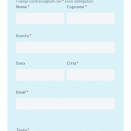
I campi contrassegnati con
*
sono obbligatori.
Nome
*
Cognome
*
Evento
*
Data
Città
*
Email
*
Testo
*