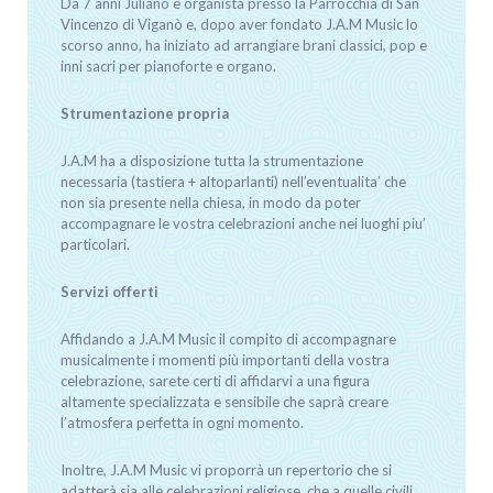
Da 7 anni Juliano è organista presso la Parrocchia di San
Vincenzo di Viganò e, dopo aver fondato J.A.M Music lo
scorso anno, ha iniziato ad arrangiare brani classici, pop e
inni sacri per pianoforte e organo.
Strumentazione propria
J.A.M ha a disposizione tutta la strumentazione
necessaria (tastiera + altoparlanti) nell’eventualita’ che
non sia presente nella chiesa, in modo da poter
accompagnare le vostra celebrazioni anche nei luoghi piu’
particolari.
Servizi offerti
Affidando a J.A.M Music il compito di accompagnare
musicalmente i momenti più importanti della vostra
celebrazione, sarete certi di affidarvi a una figura
altamente specializzata e sensibile che saprà creare
l’atmosfera perfetta in ogni momento.
Inoltre, J.A.M Music vi proporrà un repertorio che si
adatterà sia alle celebrazioni religiose, che a quelle civili,