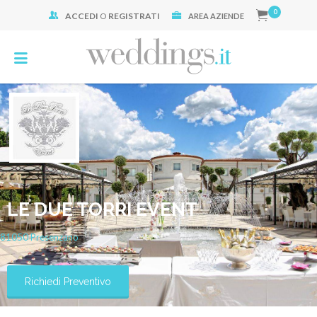
0
ACCEDI
O
REGISTRATI
Cerca:
AREA AZIENDE
LE DUE TORRI EVENT
81050
Presenzano
Richiedi Preventivo