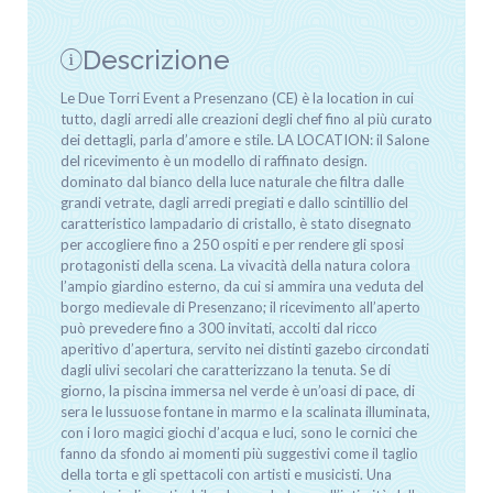
Descrizione
Le Due Torri Event a Presenzano (CE) è la location in cui
tutto, dagli arredi alle creazioni degli chef fino al più curato
dei dettagli, parla d’amore e stile. LA LOCATION: il Salone
del ricevimento è un modello di raffinato design.
dominato dal bianco della luce naturale che filtra dalle
grandi vetrate, dagli arredi pregiati e dallo scintillio del
caratteristico lampadario di cristallo, è stato disegnato
per accogliere fino a 250 ospiti e per rendere gli sposi
protagonisti della scena. La vivacità della natura colora
l’ampio giardino esterno, da cui si ammira una veduta del
borgo medievale di Presenzano; il ricevimento all’aperto
può prevedere fino a 300 invitati, accolti dal ricco
aperitivo d’apertura, servito nei distinti gazebo circondati
dagli ulivi secolari che caratterizzano la tenuta. Se di
giorno, la piscina immersa nel verde è un’oasi di pace, di
sera le lussuose fontane in marmo e la scalinata illuminata,
con i loro magici giochi d’acqua e luci, sono le cornici che
fanno da sfondo ai momenti più suggestivi come il taglio
della torta e gli spettacoli con artisti e musicisti. Una