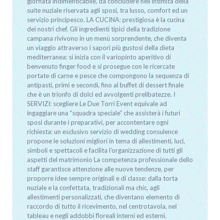
giornata indimenticabile, da concludere nell’intimità della
suite nuziale riservata agli sposi, tra lusso, comfort ed un
servizio principesco. LA CUCINA: prestigiosa è la cucina
dei nostri chef. Gli ingredienti tipici della tradizione
campana rivivono in un menù sorprendente, che diventa
un viaggio attraverso i sapori più gustosi della dieta
mediterranea: si inizia con il variopinto aperitivo di
benvenuto finger food e si prosegue con le ricercate
portate di carne e pesce che compongono la sequenza di
antipasti, primi e secondi, fino al buffet di dessert finale
che è un trionfo di dolci ed avvolgenti prelibatezze. I
SERVIZI: scegliere Le Due Torri Event equivale ad
ingaggiare una “squadra speciale” che assisterà i futuri
sposi durante i preparativi, per accontentare ogni
richiesta: un esclusivo servizio di wedding consulence
propone le soluzioni migliori in tema di allestimenti, luci,
simboli e spettacoli e facilita l’organizzazione di tutti gli
aspetti del matrimonio La competenza professionale dello
staff garantisce attenzione alle nuove tendenze, per
proporre idee sempre originali e di classe: dalla torta
nuziale e la confettata, tradizionali ma chic, agli
allestimenti personalizzati, che diventano elemento di
raccordo di tutto il ricevimento, nel centrotavola, nel
tableau e negli addobbi floreali interni ed esterni.