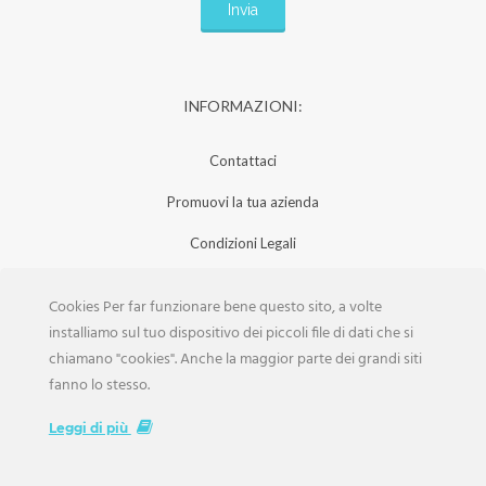
INFORMAZIONI:
Contattaci
Promuovi la tua azienda
Condizioni Legali
Privacy Policy
Cookies Per far funzionare bene questo sito, a volte
Iscrizione Aziende
installiamo sul tuo dispositivo dei piccoli file di dati che si
chiamano "cookies". Anche la maggior parte dei grandi siti
Scarica la Rivista
fanno lo stesso.
Lavora con noi
Leggi di più