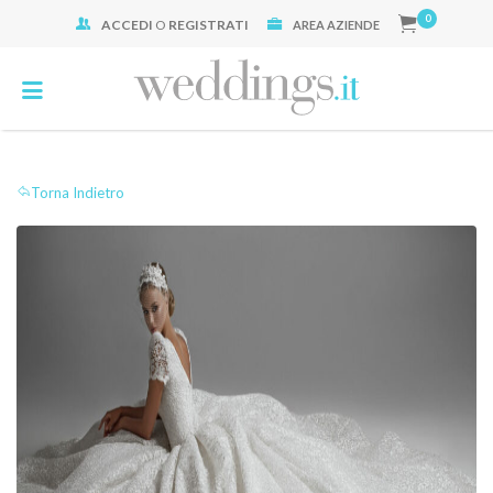
0
ACCEDI
O
REGISTRATI
Cerca:
AREA AZIENDE
Torna Indietro