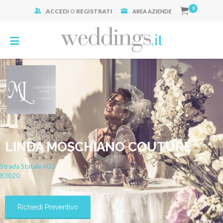
0
ACCEDI
O
REGISTRATI
Cerca:
AREA AZIENDE
LINDA MOSCHIANO COUTURE
Strada Statale 403
83020
Richiedi Preventivo