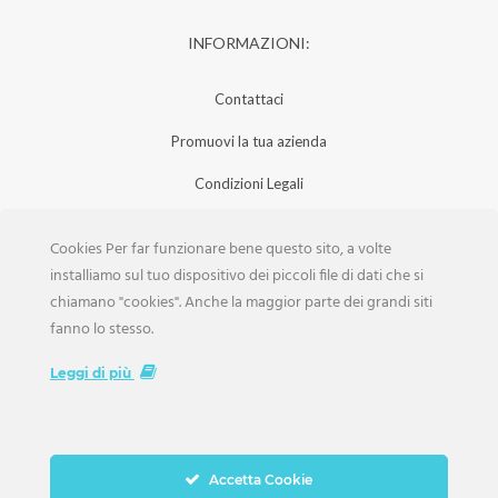
INFORMAZIONI:
Contattaci
Promuovi la tua azienda
Condizioni Legali
Privacy Policy
Cookies Per far funzionare bene questo sito, a volte
Iscrizione Aziende
installiamo sul tuo dispositivo dei piccoli file di dati che si
chiamano "cookies". Anche la maggior parte dei grandi siti
Scarica la Rivista
fanno lo stesso.
Lavora con noi
Leggi di più
Accetta Cookie