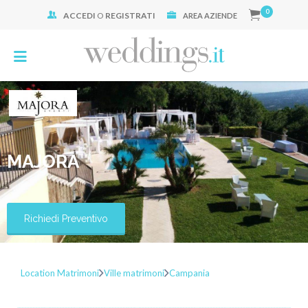
0
ACCEDI
O
REGISTRATI
Cerca:
AREA AZIENDE
MAJORA
Richiedi Preventivo
Location Matrimoni
Ville matrimoni
Campania