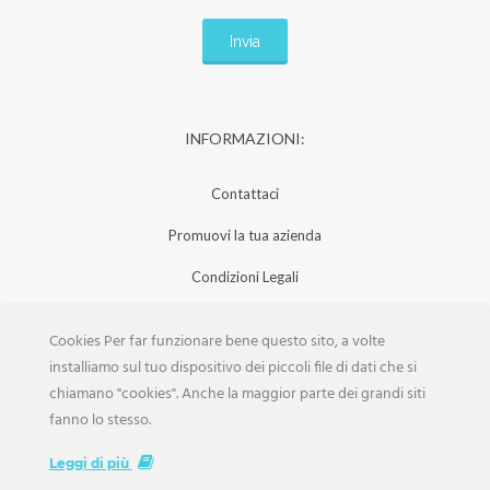
INFORMAZIONI:
Contattaci
Promuovi la tua azienda
Condizioni Legali
Privacy Policy
Cookies Per far funzionare bene questo sito, a volte
Iscrizione Aziende
installiamo sul tuo dispositivo dei piccoli file di dati che si
chiamano "cookies". Anche la maggior parte dei grandi siti
Scarica la Rivista
fanno lo stesso.
Lavora con noi
Leggi di più