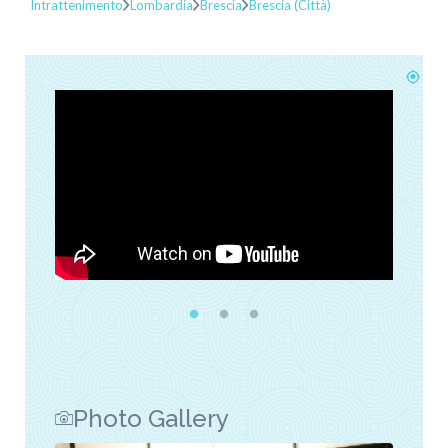
Intrattenimento
Lombardia
Brescia
Brescia (Città)
Photo Gallery