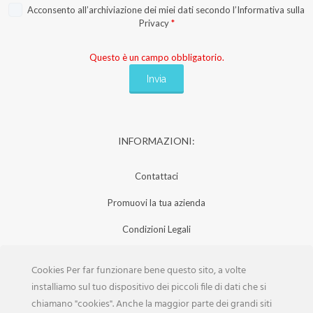
Acconsento all’archiviazione dei miei dati secondo l’
Informativa sulla
Privacy
*
Questo è un campo obbligatorio.
INFORMAZIONI:
Contattaci
Promuovi la tua azienda
Condizioni Legali
Privacy Policy
Cookies Per far funzionare bene questo sito, a volte
Iscrizione Aziende
installiamo sul tuo dispositivo dei piccoli file di dati che si
chiamano "cookies". Anche la maggior parte dei grandi siti
Scarica la Rivista