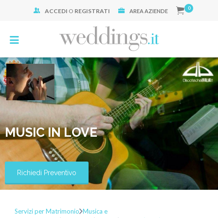
0
ACCEDI
O
REGISTRATI
Cerca:
AREA AZIENDE
MUSIC IN LOVE
Richiedi Preventivo
Servizi per Matrimonio
Musica e