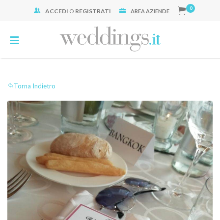
0
ACCEDI
O
REGISTRATI
Cerca:
AREA AZIENDE
Torna Indietro