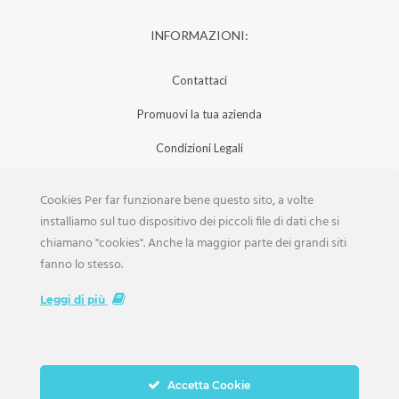
INFORMAZIONI:
Contattaci
Promuovi la tua azienda
Condizioni Legali
Privacy Policy
Cookies Per far funzionare bene questo sito, a volte
Iscrizione Aziende
installiamo sul tuo dispositivo dei piccoli file di dati che si
chiamano "cookies". Anche la maggior parte dei grandi siti
Scarica la Rivista
fanno lo stesso.
Lavora con noi
Leggi di più
Accetta Cookie