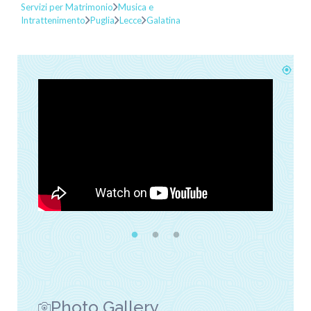
Servizi per Matrimonio
Musica e
Intrattenimento
Puglia
Lecce
Galatina
Photo Gallery