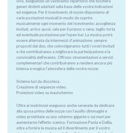
vivo, eseguendo un vastissimo repertorio che toccherà
generi distinti adattati sulla base delle vostre indicazioni
ed esigenze. Per il ricevimento di nozze disponiamo di
varie postazioni musicali in modo da coprire
musicalmente ogni momento del ricevimento: accoglienza
invitati, arrivo sposi, sala per il pranzo o cena, taglio torta
ed eventuale postazione per l’open bar. La musica potrà
essere alternata da intermezzi d’animazione, sempre
proposti dal duo, che coinvolgeranno tutti i vostri invitati
e che contribuiranno a migliorare la partecipazione e la
convivialità dell’evento. Offrono strumentazioni e servizi
complementari che contribuiranno a rendere ancora più
intensa e magica l’atmosfera delle vostre nozze:
Sistema luci da discoteca.
Creazione di sequenze video.
Proiezioni video su maxischermo
Oltre ai matrimoni eseguono anche serenate da dedicare
alla sposa prima delle nozze con l’ausilio dimmagini e
video proiettate su uno schermo gigante o sui muri per
aumentarne l’effetto scenico. Formazione Paola e Dalila,
oltre a fornire la musica ed il divertimento per il vostro