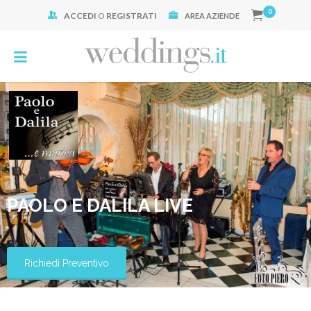
0
ACCEDI
O
REGISTRATI
Cerca:
AREA AZIENDE
PAOLO E DALILA LIVE
Richiedi Preventivo