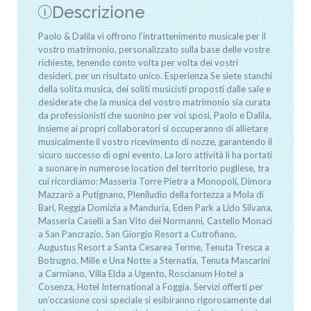
Descrizione
Paolo & Dalila vi offrono l’intrattenimento musicale per il
vostro matrimonio, personalizzato sulla base delle vostre
richieste, tenendo conto volta per volta dei vostri
desideri, per un risultato unico. Esperienza Se siete stanchi
della solita musica, dei soliti musicisti proposti dalle sale e
desiderate che la musica del vostro matrimonio sia curata
da professionisti che suonino per voi sposi, Paolo e Dalila,
insieme ai propri collaboratori si occuperanno di allietare
musicalmente il vostro ricevimento di nozze, garantendo il
sicuro successo di ogni evento. La loro attività li ha portati
a suonare in numerose location del territorio pugliese, tra
cui ricordiamo: Masseria Torre Pietra a Monopoli, Dimora
Mazzarò a Putignano, Pleniludio della fortezza a Mola di
Bari, Reggia Domizia a Manduria, Eden Park a Lido Silvana,
Masseria Caselli a San Vito dei Normanni, Castello Monaci
a San Pancrazio, San Giorgio Resort a Cutrofiano,
Augustus Resort a Santa Cesarea Terme, Tenuta Tresca a
Botrugno, Mille e Una Notte a Sternatia, Tenuta Mascarini
a Carmiano, Villa Elda a Ugento, Roscianum Hotel a
Cosenza, Hotel International a Foggia. Servizi offerti per
un’occasione così speciale si esibiranno rigorosamente dal