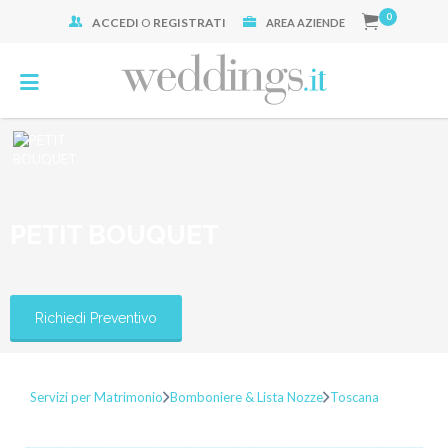
0
ACCEDI
O
REGISTRATI
Cerca:
AREA AZIENDE
PETIT BOUQUET
Richiedi Preventivo
Servizi per Matrimonio
Bomboniere & Lista Nozze
Toscana