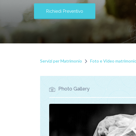
Richiedi Preventivo
Servizi per Matrimonio
Foto e Video matrimoni
Photo Gallery