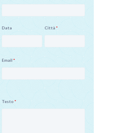
Data
Città
*
Email
*
Testo
*