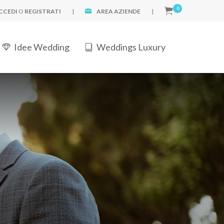
0
CCEDI
O
REGISTRATI
|
AREA AZIENDE
|
Idee Wedding
Weddings Luxury