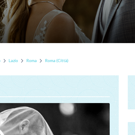
o
Lazio
Roma
Roma (Città)