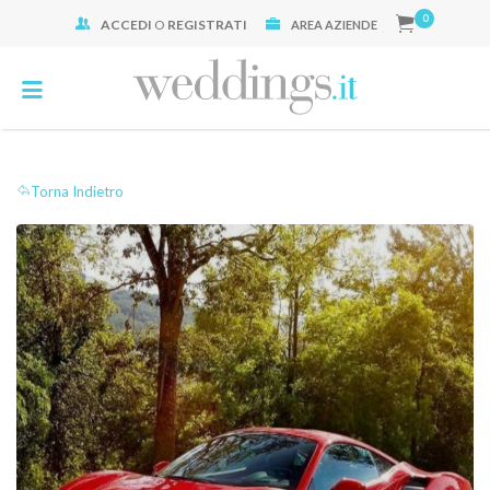
0
ACCEDI
O
REGISTRATI
Cerca:
AREA AZIENDE
Torna Indietro