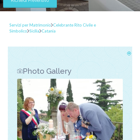
Richiedi Preventivo
Servizi per Matrimonio
Celebrante Rito Civile e
Simbolico
Sicilia
Catania
Photo Gallery