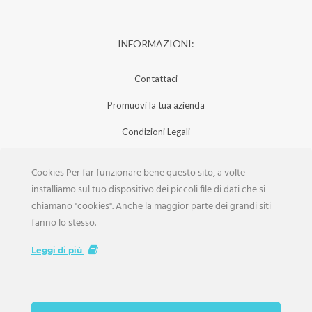
INFORMAZIONI:
Contattaci
Promuovi la tua azienda
Condizioni Legali
Privacy Policy
Cookies Per far funzionare bene questo sito, a volte
Iscrizione Aziende
installiamo sul tuo dispositivo dei piccoli file di dati che si
chiamano "cookies". Anche la maggior parte dei grandi siti
Scarica la Rivista
fanno lo stesso.
Lavora con noi
Leggi di più