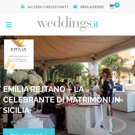
0
ACCEDI
O
REGISTRATI
Cerca:
AREA AZIENDE
EMILIA REJTANO – LA
CELEBRANTE DI MATRIMONI IN
SICILIA