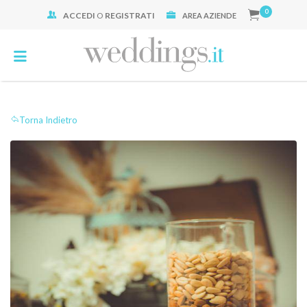
0
ACCEDI
O
REGISTRATI
Cerca:
AREA AZIENDE
Torna Indietro