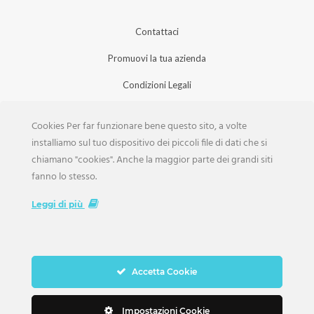
Contattaci
Promuovi la tua azienda
Condizioni Legali
Privacy Policy
Cookies Per far funzionare bene questo sito, a volte
Iscrizione Aziende
installiamo sul tuo dispositivo dei piccoli file di dati che si
chiamano "cookies". Anche la maggior parte dei grandi siti
Scarica la Rivista
fanno lo stesso.
Lavora con noi
Leggi di più
Accetta Cookie
Copyright Weddings © 2026. Tutti i Diritti Riservati
Impostazioni Cookie