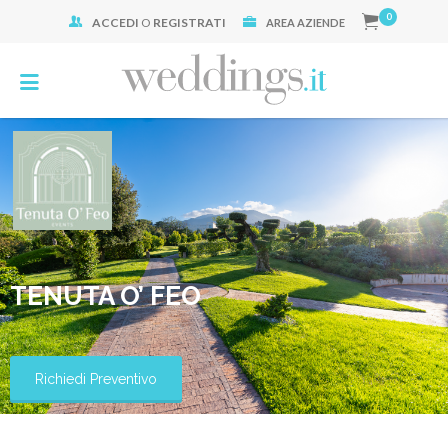
0
ACCEDI
O
REGISTRATI
Cerca:
AREA AZIENDE
TENUTA O’ FEO
Richiedi Preventivo