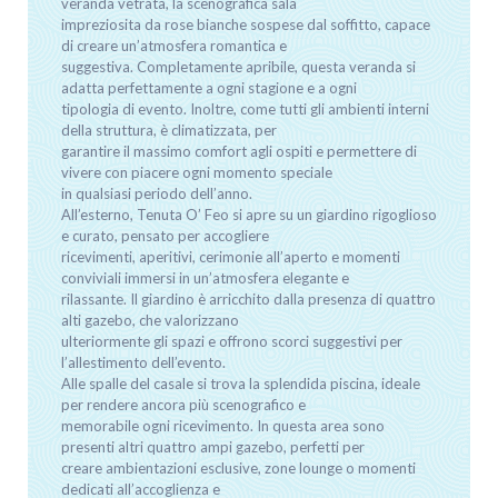
veranda vetrata, la scenografica sala
impreziosita da rose bianche sospese dal soffitto, capace
di creare un’atmosfera romantica e
suggestiva. Completamente apribile, questa veranda si
adatta perfettamente a ogni stagione e a ogni
tipologia di evento. Inoltre, come tutti gli ambienti interni
della struttura, è climatizzata, per
garantire il massimo comfort agli ospiti e permettere di
vivere con piacere ogni momento speciale
in qualsiasi periodo dell’anno.
All’esterno, Tenuta O’ Feo si apre su un giardino rigoglioso
e curato, pensato per accogliere
ricevimenti, aperitivi, cerimonie all’aperto e momenti
conviviali immersi in un’atmosfera elegante e
rilassante. Il giardino è arricchito dalla presenza di quattro
alti gazebo, che valorizzano
ulteriormente gli spazi e offrono scorci suggestivi per
l’allestimento dell’evento.
Alle spalle del casale si trova la splendida piscina, ideale
per rendere ancora più scenografico e
memorabile ogni ricevimento. In questa area sono
presenti altri quattro ampi gazebo, perfetti per
creare ambientazioni esclusive, zone lounge o momenti
dedicati all’accoglienza e