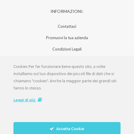
INFORMAZIONI:
Contattaci
Promuovi la tua azienda
Condizioni Legali
Privacy Policy
Cookies Per far funzionare bene questo sito, a volte
Iscrizione Aziende
installiamo sul tuo dispositivo dei piccoli file di dati che si
chiamano "cookies". Anche la maggior parte dei grandi siti
Scarica la Rivista
fanno lo stesso.
Lavora con noi
Leggi di più
Accetta Cookie