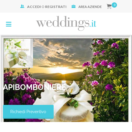
0
ACCEDI
O
REGISTRATI
Cerca:
AREA AZIENDE
APIBOMBONIERE
Richiedi Preventivo